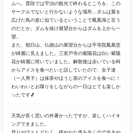
ムへ。普段では宇治の観光で終わるところを、この
サークルでないと行かないような場所…ダムは翼を
広げた鳥の姿に似ているということで鳳凰湖と言う
のだとか。ダムを抜け展望台からはダムを上から一
望。
また、朝日山、仏徳山の展望台からは平等院鳳凰堂
が綺麗に見えました。三室戸寺の紫陽花は白い紫陽
花が綺麗に咲いていました。解散後は歩いている時
からアイスを食べたいと話していたので、女子達
（一人男子）は抹茶やほうじ茶のアイスを食べに！
わいわいとお喋りをしながらの一日はとても楽しか
ったです🎵
天気が良く思いの外暑かったですが、楽しくハイキ
ングできました。
登りがほとんどなく、緩やかな道を歩くので歩きや