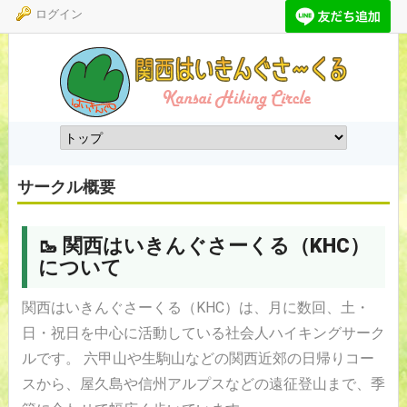
ログイン
トップ
サークルについて
活動について
よくある質問
会員専用
サイトマップ
サークル概要
あしあと
🥾 関西はいきんぐさーくる（KHC）
について
関西はいきんぐさーくる（KHC）は、月に数回、土・
日・祝日を中心に活動している社会人ハイキングサーク
ルです。 六甲山や生駒山などの関西近郊の日帰りコー
スから、屋久島や信州アルプスなどの遠征登山まで、季