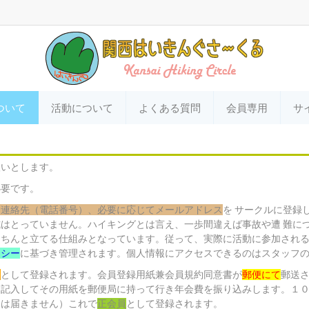
ついて
活動について
よくある質問
会員専用
サ
扱いとします。
必要です。
・連絡先（電話番号）、必要に応じてメールアドレス
を サークルに登録
はとっていません。ハイキングとは言え、一歩間違えば事故や遭 難に
ちんと立てる仕組みとなっています。従って、実際に活動に参加される
リシー
に基づき管理されます。個人情報にアクセスできるのはスタッフ
員
として登録されます。会員登録用紙兼会員規約同意書が
郵便にて
郵送
を記入してその用紙を郵便局に持って行き年会費を振り込みします。１
合は届きません）これで
正会員
として登録されます。