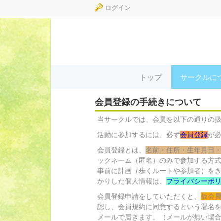
ログイン
トップ
サークルに
会員登録の手続きについて
当サークルでは、会員を以下の通りの
活動に参加するには、必ず
会員登録
が
会員登録とは、
名前・住所・生年月日
ックネーム（匿名）のみで参加する方式
事前に計画（歩くルートや参加者）をき
かりした個人情報は、
プライバシーポ
会員登録申請をしていただくと、
仮会
認し、会員規約に同意するという署名
メールで届きます。（メールが無い場