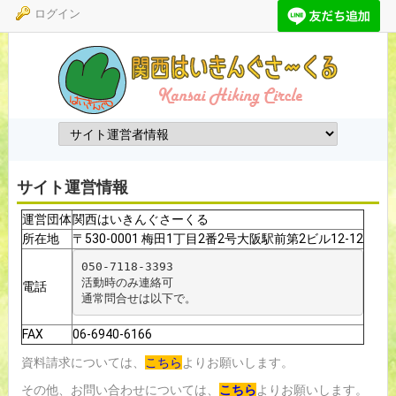
ログイン
トップ
サークルについて
活動について
よくある質問
会員専用
サイトマップ
サイト運営情報
運営団体
関西はいきんぐさーくる
あしあと
所在地
〒530-0001 梅田1丁目2番2号大阪駅前第2ビル12-12
050-7118-3393
活動時のみ連絡可
電話
通常問合せは以下で。
FAX
06-6940-6166
資料請求については、
こちら
よりお願いします。
その他、お問い合わせについては、
こちら
よりお願いします。